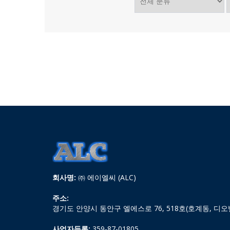
회사명:
㈜ 에이엘씨 (ALC)
주소:
경기도 안양시 동안구 엘에스로 76, 518호(호계동, 디오
사업자등록:
359-87-01805