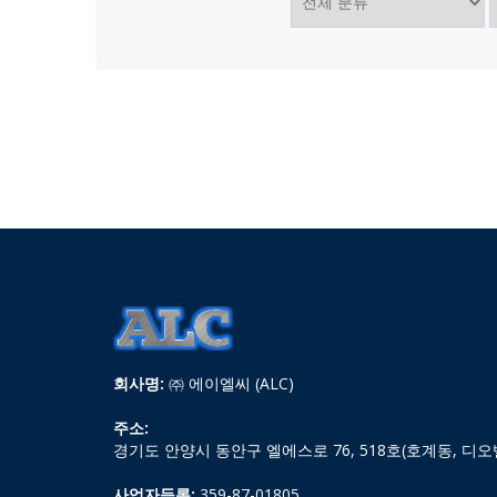
회사명:
㈜ 에이엘씨 (ALC)
주소:
경기도 안양시 동안구 엘에스로 76, 518호(호계동, 디오
사업자등록:
359-87-01805