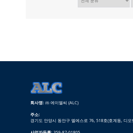
회사명:
㈜ 에이엘씨 (ALC)
주소:
경기도 안양시 동안구 엘에스로 76, 518호(호계동, 디오
사업자등록:
359-87-01805